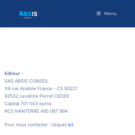
Skip
to
Menu
content
Informations légales
Editeur :
SAS ABSIS CONSEIL
39 rue Anatole France - CS 50227
92532 Levallois Perret CEDEX
Capital 701 543 euros
RCS NANTERRE 485 087 894
Pour nous contacter : cliquez
ici