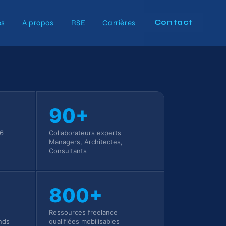
Contact
es
A propos
RSE
Carrières
90+
26
Collaborateurs experts
Managers, Architectes,
Consultants
800+
Ressources freelance
nds
qualifiées mobilisables