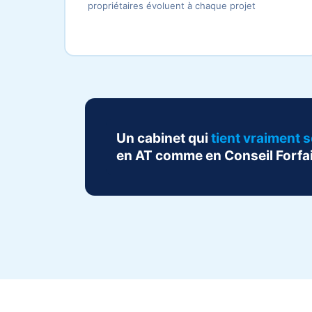
propriétaires évoluent à chaque projet
Un cabinet qui
tient vraiment
en AT comme en Conseil Forfai