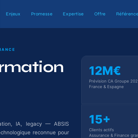
Enjeux
Promesse
Expertise
Offre
Référenc
INANCE
ormation
12M€
Prévision CA Groupe 20
France & Espagne
15+
tion, IA, legacy — ABSIS
Clients actifs
technologique reconnue pour
Assurance & Finance gra