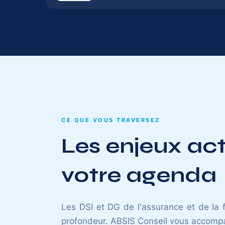
CE QUE VOUS TRAVERSEZ
Les enjeux act
votre agenda
Les DSI et DG de l'assurance et de la 
profondeur. ABSIS Conseil vous accompag