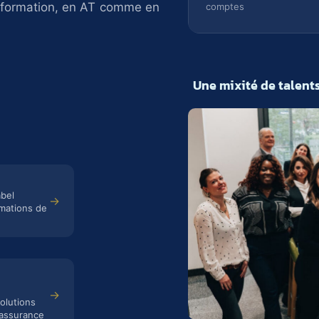
nsformation, en AT comme en
comptes
Une mixité de talen
abel
→
mations de
→
olutions
'assurance